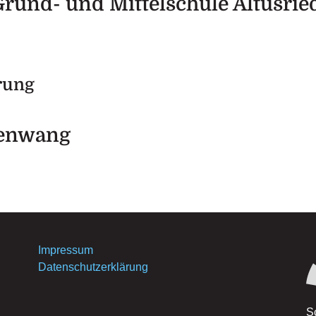
Grund- und Mittelschule Altusrie
erung
denwang
Impressum
Datenschutzerklärung
S