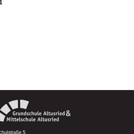
d
chulstraße 5