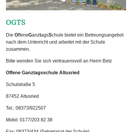
OGTS
Die
O
ffene
G
anz
t
ags
S
chule bietet ein Betreungsangebot
nach dem Unterricht und arbeitet mit der Schule
zusammen.
Bitte wenden Sie sich vertrauensvoll an Herrn Betz
Offene Ganztagsschule Altusried
Schulstraße 5
87452 Altusried
Tel.: 08373/922507
Mobil: 0177/203 82 38
Fax: 08373/434 (Sekretariat der Schule)